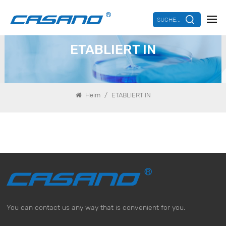
SUCHE...
ETABLIERT IN
/
Heim
ETABLIERT IN
You can contact us any way that is convenient for you.