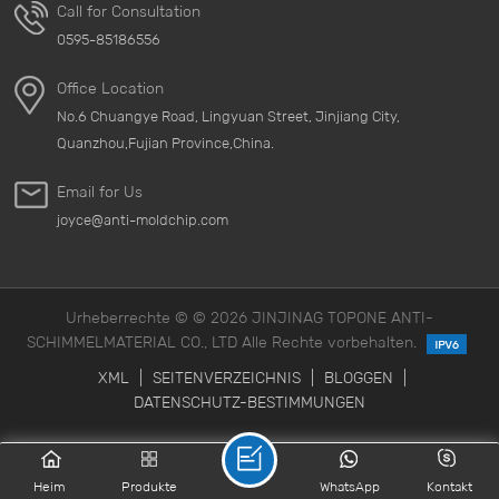
Call for Consultation
0595-85186556
Office Location
No.6 Chuangye Road, Lingyuan Street, Jinjiang City,
Quanzhou,Fujian Province,China.
Email for Us
joyce@anti-moldchip.com
Urheberrechte © © 2026 JINJINAG TOPONE ANTI-
SCHIMMELMATERIAL CO., LTD Alle Rechte vorbehalten.
XML
|
SEITENVERZEICHNIS
|
BLOGGEN
|
DATENSCHUTZ-BESTIMMUNGEN
Heim
Produkte
WhatsApp
Kontakt