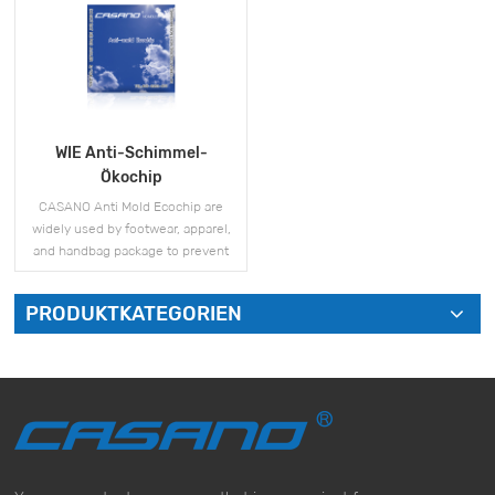
WIE Anti-Schimmel-
Ökochip
CASANO Anti Mold Ecochip are
widely used by footwear, apparel,
and handbag package to prevent
mold and moisture issues during
storage and shipment.
PRODUKTKATEGORIEN
MEHR SEHEN