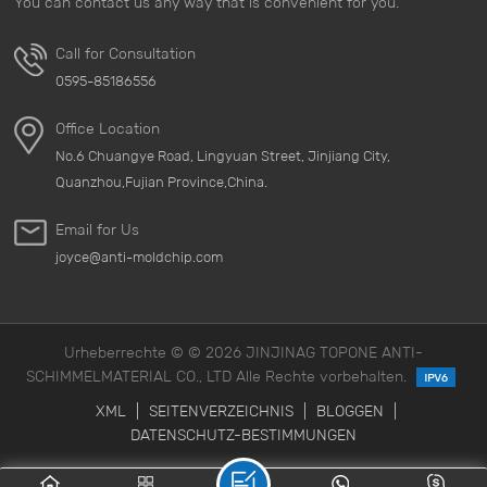
You can contact us any way that is convenient for you.
Call for Consultation
0595-85186556
Office Location
No.6 Chuangye Road, Lingyuan Street, Jinjiang City,
Quanzhou,Fujian Province,China.
Email for Us
joyce@anti-moldchip.com
Urheberrechte © © 2026 JINJINAG TOPONE ANTI-
SCHIMMELMATERIAL CO., LTD Alle Rechte vorbehalten.
XML
|
SEITENVERZEICHNIS
|
BLOGGEN
|
DATENSCHUTZ-BESTIMMUNGEN