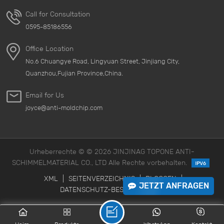
Call for Consultation
0595-85186556
Office Location
No.6 Chuangye Road, Lingyuan Street, Jinjiang City,
Quanzhou,Fujian Province,China.
Email for Us
joyce@anti-moldchip.com
Urheberrechte © © 2026 JINJINAG TOPONE ANTI-
SCHIMMELMATERIAL CO., LTD Alle Rechte vorbehalten.
XML
|
SEITENVERZEICHNIS
|
BLOGGEN
|
JETZT ANFRAGEN
DATENSCHUTZ-BESTIMMUNGEN