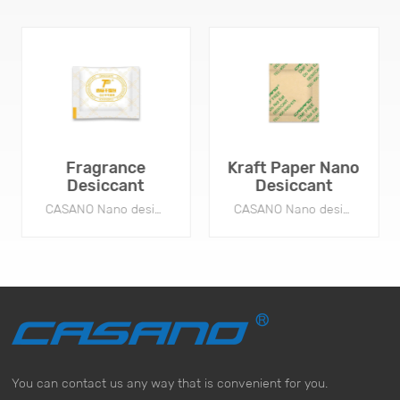
Fragrance
Kraft Paper Nano
Desiccant
Desiccant
CASANO Nano desiccants are widely used by footwear, apparel, and handbag package to prevent mold and moisture issues during storage and shipment.
CASANO Nano desiccants are widely used by footwear, apparel, and handbag package to prevent mold and moisture issues during storage and shipment.
You can contact us any way that is convenient for you.
LERN MEHR
LERN MEHR