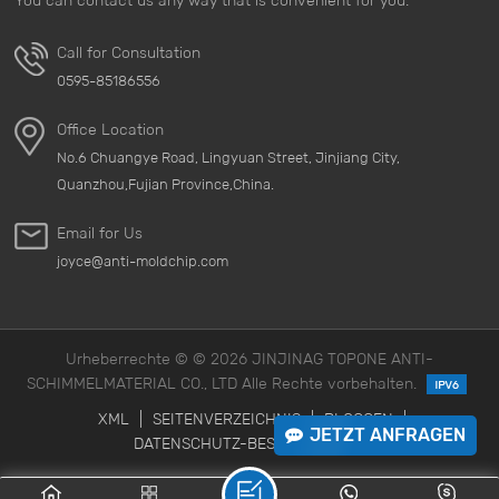
LERN MEHR
LERN MEHR
Call for Consultation
0595-85186556
Office Location
No.6 Chuangye Road, Lingyuan Street, Jinjiang City,
Quanzhou,Fujian Province,China.
Email for Us
joyce@anti-moldchip.com
Urheberrechte © © 2026 JINJINAG TOPONE ANTI-
SCHIMMELMATERIAL CO., LTD Alle Rechte vorbehalten.
XML
|
SEITENVERZEICHNIS
|
BLOGGEN
|
JETZT ANFRAGEN
DATENSCHUTZ-BESTIMMUNGEN