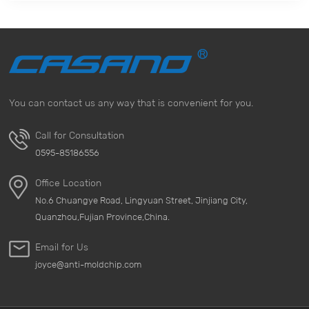
You can contact us any way that is convenient for you.
Call for Consultation
0595-85186556
Office Location
No.6 Chuangye Road, Lingyuan Street, Jinjiang City,
Quanzhou,Fujian Province,China.
Email for Us
joyce@anti-moldchip.com